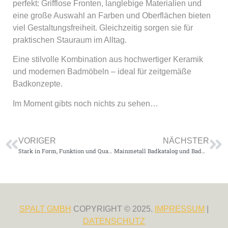
perfekt: Grifflose Fronten, langlebige Materialien und
eine große Auswahl an Farben und Oberflächen bieten
viel Gestaltungsfreiheit. Gleichzeitig sorgen sie für
praktischen Stauraum im Alltag.
Eine stilvolle Kombination aus hochwertiger Keramik
und modernen Badmöbeln – ideal für zeitgemäße
Badkonzepte.
Im Moment gibts noch nichts zu sehen…
VORIGER
NÄCHSTER
Stark in Form, Funktion und Qualität – die neue Optima S Armaturen
Mainmetall Badkatalog und Badmagazin „Lagoon“ 2026
SPALT GMBH
COPYRIGHT © 2025.
IMPRESSUM
|
DATENSCHUTZ